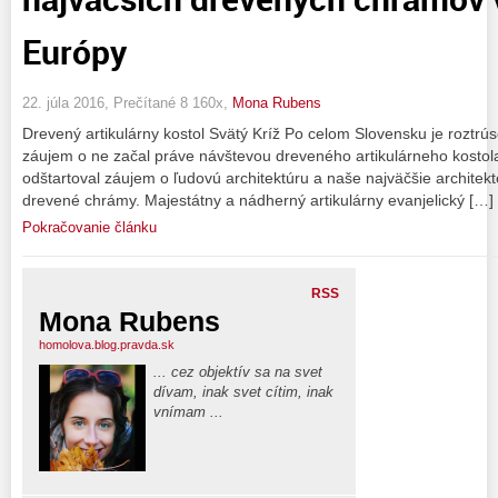
Európy
22. júla 2016, Prečítané 8 160x,
Mona Rubens
Drevený artikulárny kostol Svätý Kríž Po celom Slovensku je roztr
záujem o ne začal práve návštevou dreveného artikulárneho kostola 
odštartoval záujem o ľudovú architektúru a naše najväčšie architek
drevené chrámy. Majestátny a nádherný artikulárny evanjelický […]
Pokračovanie článku
RSS
Mona Rubens
homolova.blog.pravda.sk
... cez objektív sa na svet
dívam, inak svet cítim, inak
vnímam ...