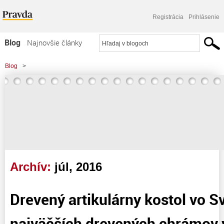
Registrácia
Prihlásenie
Blog
Najnovšie články
Najčítanejšie články
Blog
>
Najkomentovanejšie články
>
Drevený artikulárny kostol vo Sv. Kríži - jeden z najväčších drevených
Zoznam blogov
chrámov v Strednej Európy
Komerčné blogy
Archív:
júl, 2016
Drevený artikulárny kostol vo Sv
najväčších drevených chrámov 