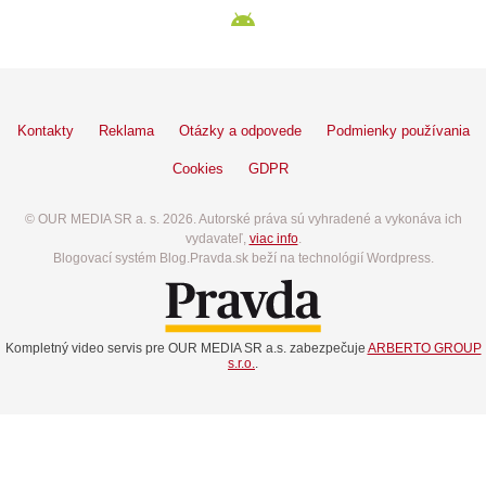
Kontakty
Reklama
Otázky a odpovede
Podmienky používania
Cookies
GDPR
© OUR MEDIA SR a. s. 2026. Autorské práva sú vyhradené a vykonáva ich
vydavateľ,
viac info
.
Blogovací systém Blog.Pravda.sk beží na technológií Wordpress.
Kompletný video servis pre OUR MEDIA SR a.s. zabezpečuje
ARBERTO GROUP
s.r.o.
.