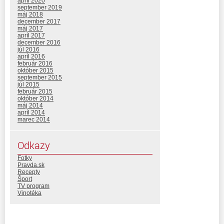
apríl 2020
september 2019
máj 2018
december 2017
máj 2017
apríl 2017
december 2016
júl 2016
apríl 2016
február 2016
október 2015
september 2015
júl 2015
február 2015
október 2014
máj 2014
apríl 2014
marec 2014
Odkazy
Fotky
Pravda.sk
Recepty
Šport
TV program
Vinotéka